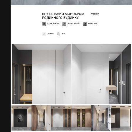
БРУТАЛЬНИЙ МОНОХРОМ
ПРИРОДНІ
ВІДТІНКИ
РОДИННОГО БУДИНКУ
ARTUR NECHAIEV
TUTOV VLADYSLAV
KOROL OLHA
CEO, Art Director
Designer
Architect
100 КВ.М
2022
Площа
Рік