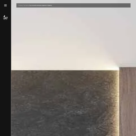
/
/
Головна
Портфоліо
Брутальний монохром родинного будинку