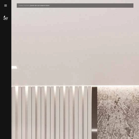
/
/
Головна
Портфоліо
Дизайн офіса для юридичної фірми