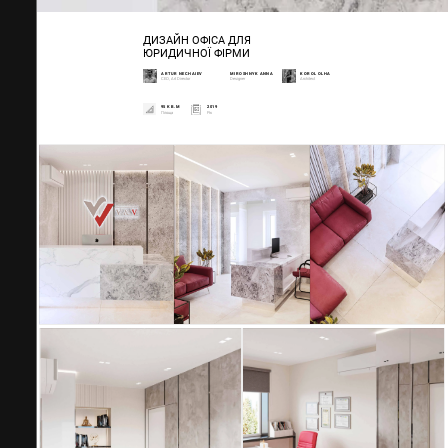
ДИЗАЙН ОФІСА ДЛЯ
ЮРИДИЧНОЇ ФІРМИ
ARTUR NECHAIEV
MIROSHNYK ANNA
KOROL OLHA
CEO, Art Director
Designer
Architect
95 КВ.М
2019
Площа
Рік