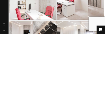
RU
UK
EN
PL