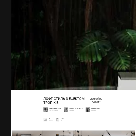
ЛОФТ СТИЛЬ З ЕФЕКТОМ
НЕЗВИЧАЙНЕ
ВИКОРИСТАННЯ
ТРОПІЧНИХ
ТРОПІКІВ
РОСЛИН
ARTUR NECHAIEV
TUTOV VLADYSLAV
KOROL OLHA
CEO, Art Director
Designer
Architect
80
2019
Площа
Рік