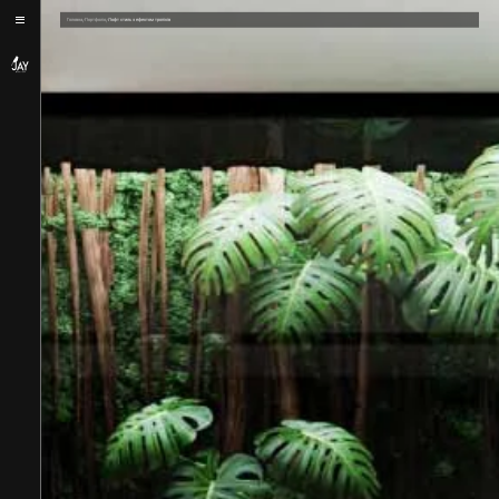
/
/
Головна
Портфоліо
Лофт стиль з ефектом тропіків