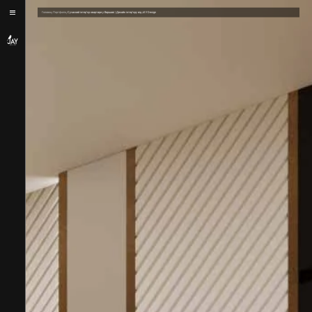
/
/
Головна
Портфоліо
Сучасний інтер’єр квартири у Варшаві | Дизайн інтер’єру від JAY Design