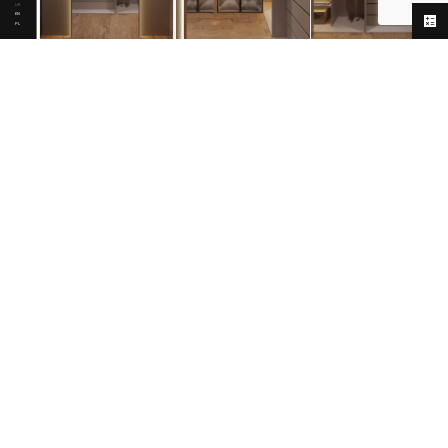
UK
EN
PL