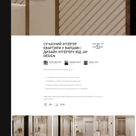
СУЧАСНИЙ ІНТЕР’ЄР
КВАРТИРА 120
М2 У
КЛАСИЧНОМУ
КВАРТИРИ У ВАРШАВІ |
СТИЛІ
ДИЗАЙН ІНТЕР’ЄРУ ВІД JAY
DESIGN
ARTUR NECHAIEV
HRUZDIEV IURIJ
KOROL OLHA
CEO, Art Director
Designer
Architect
Цей реалізований проєкт демонструє:
стильний сучасний інтер’єр у світлих тонах;
дизайнерські меблі та індивідуальні рішення;
поєднання фактур дерева, мармуру та латуні;
функціональні зони кухні, спальні, ванної та гардеробу.
Квартира в центрі Варшави, оформлена з акцентом на комфорт, естетику та
практичність.
2025
120 М2
Рік
Площа