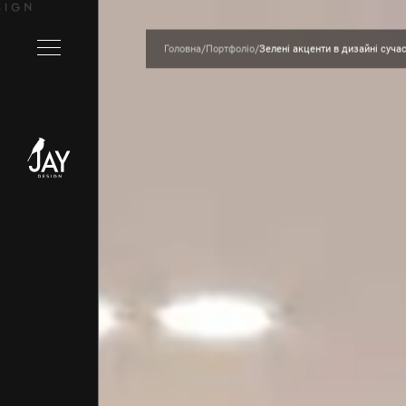
/
/
Головна
Портфоліо
Зелені акценти в дизайні суча