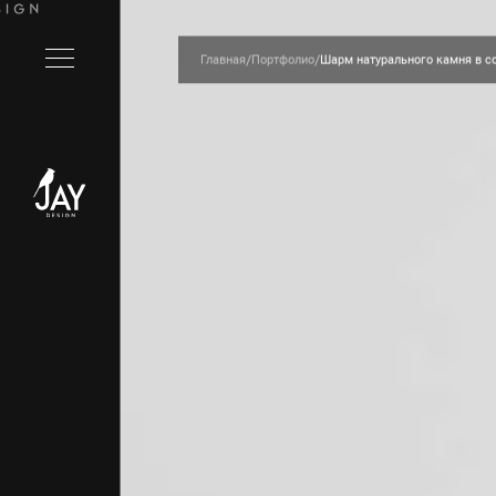
/
/
Главная
Портфолио
Шарм натурального камня в 