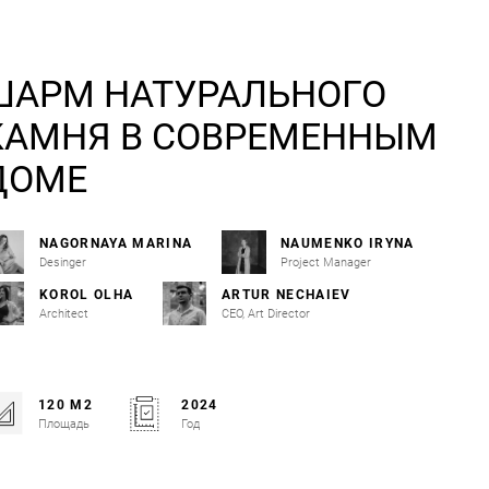
ШАРМ НАТУРАЛЬНОГО
КАМНЯ В СОВРЕМЕННЫМ
ДОМЕ
NAGORNAYA MARINA
NAUMENKO IRYNA
Desinger
Project Manager
KOROL OLHA
ARTUR NECHAIEV
Architect
CEO, Art Director
120 М2
2024
Площадь
Год