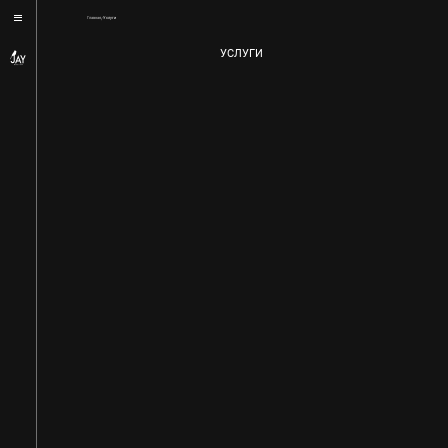
/
Главная
Услуги
УСЛУГИ
АРХИТЕКТУРА
РЕМОНТ
ПРОЕКТИРОВАНИЕ
СТРОИТЕЛЬНЫЕ РАБОТЫ
ПОДРОБНЕЕ
ПОДРОБНЕЕ
ПОДРОБНЕЕ
ПОДРОБНЕЕ
ПОДРОБНЕЕ
ПОДРОБНЕЕ