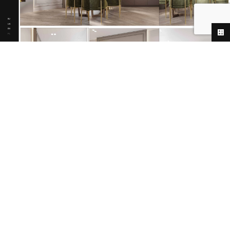
RU
UK
EN
PL