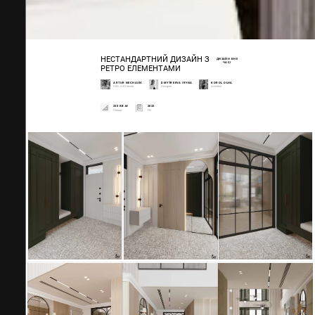
НЕСТАНДАРТНИЙ ДИЗАЙН З
ДИЗАЙН ВНЕ
ЧАСІ
РЕТРО ЕЛЕМЕНТАМИ
ARTUR NECHAIEV
DMYTRIIEVA IRYNA
KOROL OLHA
CEO, Art Director
Designer
Architect
230 КВ.М
2022
Площа
Рік