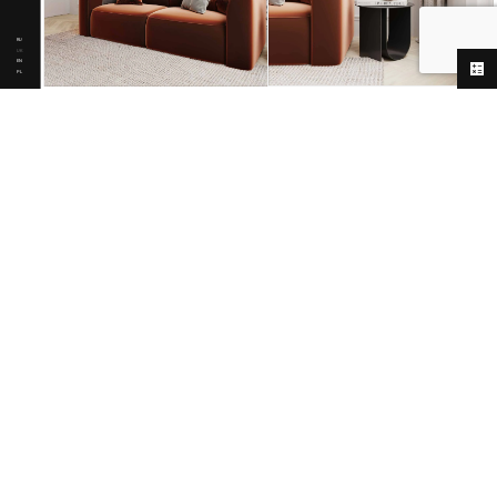
RU
UK
EN
PL