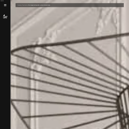
/
/
Головна
Портфоліо
Нестандартний дизайн з ретро елементами