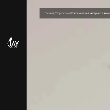
/
/
Главная
Портфолио
Классический интерьер в мон