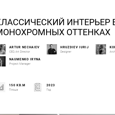
КЛАССИЧЕСКИЙ ИНТЕРЬЕР 
МОНОХРОМНЫХ ОТТЕНКАХ
ARTUR NECHAIEV
HRUZDIEV IURIJ
KO
CEO, Art Director
Designer
Arch
NAUMENKO IRYNA
Project Manager
150 КВ.М
2023
Плоша
Год