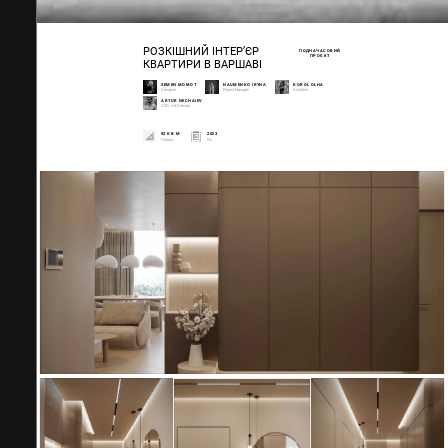
РОЗКІШНИЙ ІНТЕР’ЄР
ПОДНАЧАСОВИЙ
ПРОЄКТ
КВАРТИРИ В ВАРШАВІ
SEMEN MOMOT
NAUMENKO IRYNA
KOROL OLHA
Designer
Project Manager
Architect
ARTUR NECHAIEV
CEO, Art Director
92 КВ М
2023
Площа
Рік