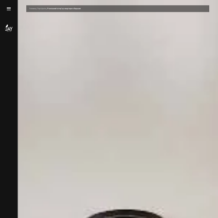
/
/
Головна
Портфоліо
Розкішний інтер’єр квартири в Варшаві